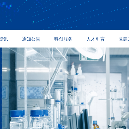
资讯
通知公告
科创服务
人才引育
党建
讯
通知公告
温商与校友
人才招聘
专题活
态
成果转化
温州众志科创
人才引进
政策法
道
采购信息
紫金港科创基地
教育培训
产业孵化