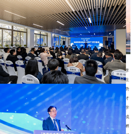
研究院由叶志镇院士担任院长，金志江担任常务副院长，谢新宇、李
巧世、陈立新、周肖瑜担任副院长，重点打造新材料、数字技术、生
命健康三大创新创业中心，依托浙江大学相关学院（单位）及其优势
学科、创新资源，围绕产业开展科技成果转化、科研产品试验、人才
引进培育、创业项目培育、科技企业孵化等业务，集聚导入浙江大学
学科和泛浙大资源。聘请相关领域领军人才担任创新中心主任，形成
一批技术科研成果，培育一批行业高端人才，服务一批温州企业，孵