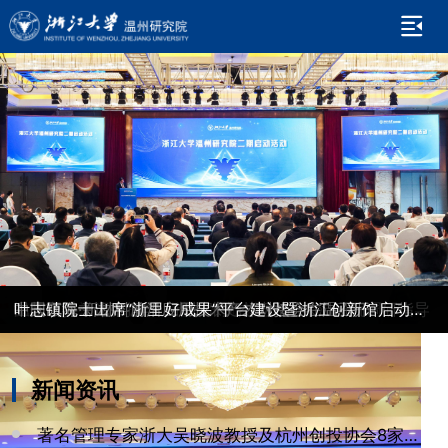
大咖聚力启新篇 浙江大学温州研究院二期启航
我院成功举办2024温州新材料研讨大会
温州市委书记张振丰、市长张文杰莅临浙大温研院调研指导
中国瓯海·新材料前沿应用技术产才对接会在温召开
叶志镇院士出席“浙里好成果”平台建设暨浙江创新馆启动仪式并发布来自温州的浙里好成果
新闻资讯
更多
著名管理专家浙大吴晓波教授及杭州创投协会8家投资机构来访考察