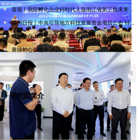
喜报丨我院孵化企业锌时代入选浙江省第三批未来产业“四库”培育名单
温州日报丨中央引导地方科技发展资金项目公布 锌芯钛晶获500万元奖补
浙江大学温州研究院关于风力发电机雷电流仿真分流测试采购结果的公告
赋能助企丨研究院与浙江德威项目合作推进会顺利召开
浙江大学温州研究院关于风力发电机雷电流仿真分流测试的公开采购公告
赓续初心担使命 踔厉奋发启新程——浙江大学温州研究院党总支委员会换届选举大会圆满召开
浙江大学温州研究院关于数字多道处理及高精度硅漂移探测器采购结果的公告
浙江大学温州研究院关于孤独症评估智能体采购结果的公告
通知
浙江大学温州研究院关于数字多道处理及高精度硅漂移探测器的公开采购公告
更多
公告
研究院简介
更多