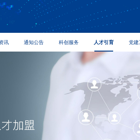
资讯
通知公告
科创服务
人才引育
党建
讯
通知公告
温商与校友
人才招聘
专题活
态
成果转化
温州众志科创
人才引进
政策法
道
采购信息
紫金港科创基地
教育培训
产业孵化