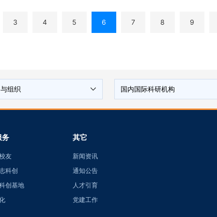
3
4
5
6
7
8
9
构与组织
国内国际科研机构
服务
其它
校友
新闻资讯
志科创
通知公告
科创基地
人才引育
化
党建工作