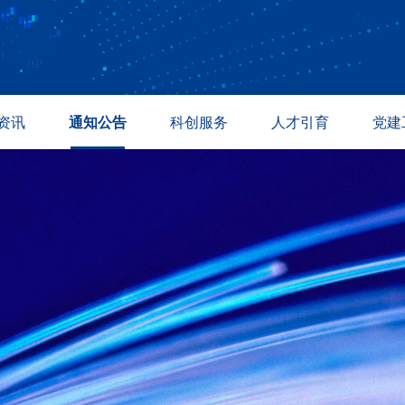
资讯
通知公告
科创服务
人才引育
党建
讯
通知公告
温商与校友
人才招聘
专题活
态
成果转化
温州众志科创
人才引进
政策法
道
采购信息
紫金港科创基地
教育培训
产业孵化