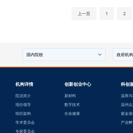
上一页
1
2
国内院校
政府机
机构详情
创新创业中心
科创
院况简介
新材料
温商与
现任领导
数字技术
温州众
组织架构
生命健康
紫金港
学术委员会
产业孵
专家委员会