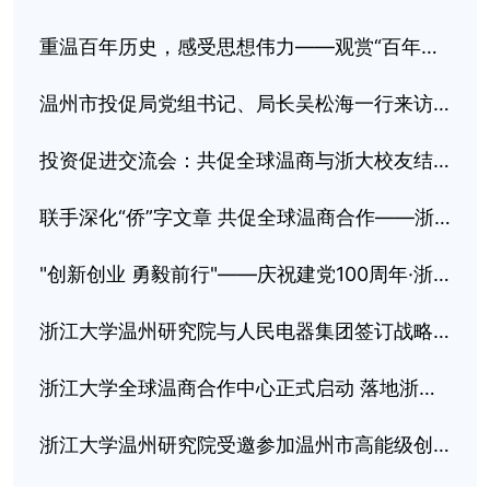
重温百年历史，感受思想伟力——观赏“百年风华·红动浙南”党史学习教育光影展
温州市投促局党组书记、局长吴松海一行来访研究院
投资促进交流会：共促全球温商与浙大校友结合发展
联手深化“侨”字文章 共促全球温商合作——浙江大学温州研究院常务副院长金志江在温州市华侨交流会作主题报告
"创新创业 勇毅前行"——庆祝建党100周年·浙江大学（温州）七都岛环岛毅行活动顺利举行
浙江大学温州研究院与人民电器集团签订战略合作协议
浙江大学全球温商合作中心正式启动 落地浙江大学温州研究院
浙江大学温州研究院受邀参加温州市高能级创新平台投资环境说明会