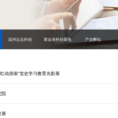
温州众志科创
紫金港科创基地
产业孵化
·红动浙南”党史学习教育光影展
究院
发展