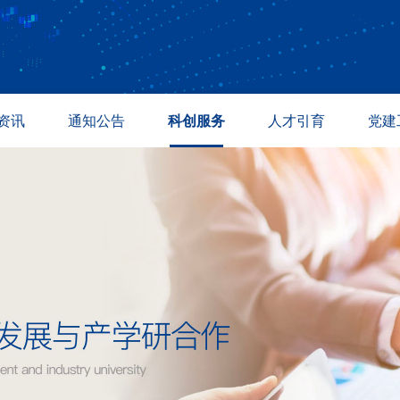
资讯
通知公告
科创服务
人才引育
党建
讯
通知公告
温商与校友
人才招聘
专题活
态
成果转化
温州众志科创
人才引进
政策法
道
采购信息
紫金港科创基地
教育培训
产业孵化