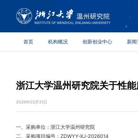
首页
机构概况
创新创业中心
新闻
院况简介
新材料
综合资
现任领导
数字技术
科创动
组织架构
生命健康
媒体报
浙江大学温州研究院关于性能
学术委员会
2026年03月31日
专家委员会
园区保障
一、采购单位：浙江大学温州研究院
联系方式
二、采购项目编号：ZDWYY-XJ-2026014