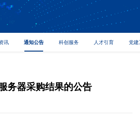
资讯
通知公告
科创服务
人才引育
党建
讯
通知公告
温商与校友
人才招聘
专题活
态
成果转化
温州众志科创
人才引进
政策法
道
采购信息
紫金港科创基地
教育培训
服务器采购结果的公告
产业孵化