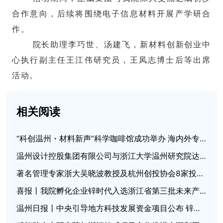
合作意向，后续将围绕电子信息材料开展产学研合
作。
院长助理李巧世、汤建飞，新材料创新创业中
心执行副主任王江伟研究员，王凤志博士后等出席
活动。
相关阅读
“科创温州・材料新声”科学咖啡馆成功举办 海内外专家共探催化新材料与氢能国际合作
温州设计控股集团有限公司与浙江大学温州研究院达成战略合作
著名管理专家浙大吴晓波教授及杭州创投协会8家投资机构来访考察
喜报丨我院孵化企业锌时代入选浙江省第三批未来产业“四库”培育名单
温州日报丨中央引导地方科技发展资金项目公布 锌芯钛晶获500万元奖补