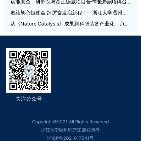
赋能助企丨研究院与浙江德威项目合作推进会顺利召开
赓续初心担使命 踔厉奋发启新程——浙江大学温州研究院党总支委员会换届选举大会圆满召开
从《Nature Catalysis》成果到科研装备产业化：范本科技原位表征平台助力非热等离子体催化研究
关注公众号
Copyright©2021 All Rights Reserved
浙江大学温州研究院 版权所有
浙ICP备2021017541号