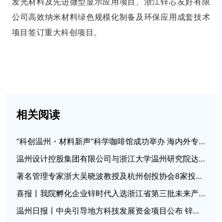
发光材料及先进微型显示应用项目、浙江锌芯友好有限
公司高效纳米材料绿色规模化制备及环保应用成套技术
项目签订重大科创项目。
相关阅读
“科创温州・材料新声”科学咖啡馆成功举办 海内外专家共探催化新材料与氢能国际合作
温州设计控股集团有限公司与浙江大学温州研究院达成战略合作
著名管理专家浙大吴晓波教授及杭州创投协会8家投资机构来访考察
喜报丨我院孵化企业锌时代入选浙江省第三批未来产业“四库”培育名单
温州日报丨中央引导地方科技发展资金项目公布 锌芯钛晶获500万元奖补