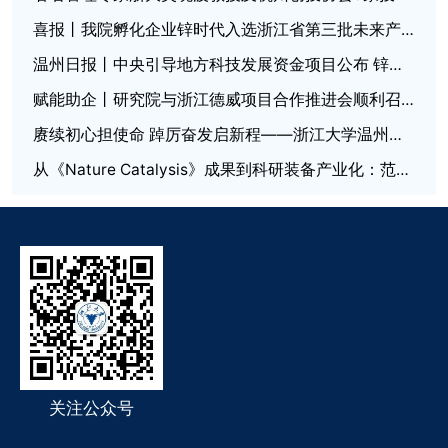
喜报丨我院孵化企业锌时代入选浙江省第三批未来产业“四库”培育名单
温州日报丨中央引导地方科技发展资金项目公布 锌芯钛晶获500万元奖补
赋能助企丨研究院与浙江德威项目合作推进会顺利召开
赓续初心担使命 踔厉奋发启新程——浙江大学温州研究院党总支委员会换届选举大会圆满召开
从《Nature Catalysis》成果到科研装备产业化：范本科技原位表征平台助力非热等离子体催化研究
关注公众号