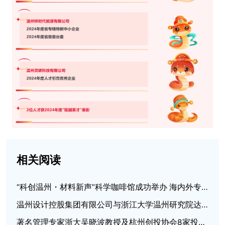
相关阅读
“科创温州・材料新声”科学咖啡馆成功举办 海内外专家共探催化新材料与氢能国际合作
温州设计控股集团有限公司与浙江大学温州研究院达成战略合作
著名管理专家浙大吴晓波教授及杭州创投协会8家投资机构来访考察