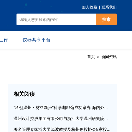
加入收藏
联系我们
搜索
工作
仪器共享平台
首页
>
新闻资讯
动
仪器预约
规
平台介绍
相关阅读
“科创温州・材料新声”科学咖啡馆成功举办 海内外专家共探催化新材料与氢能国际合作
温州设计控股集团有限公司与浙江大学温州研究院达成战略合作
著名管理专家浙大吴晓波教授及杭州创投协会8家投资机构来访考察