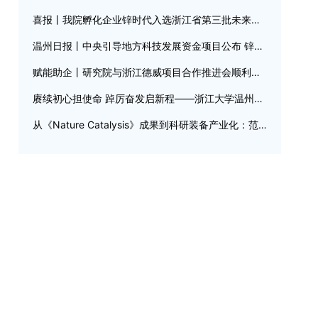
喜报丨我院孵化企业锌时代入选浙江省第三批未来产业“四库”培育名单
温州日报丨中央引导地方科技发展资金项目公布 锌芯钛晶获500万元奖补
赋能助企丨研究院与浙江德威项目合作推进会顺利召开
赓续初心担使命 踔厉奋发启新程——浙江大学温州研究院党总支委员会换届选举大会圆满召开
从《Nature Catalysis》成果到科研装备产业化：范本科技原位表征平台助力非热等离子体催化研究