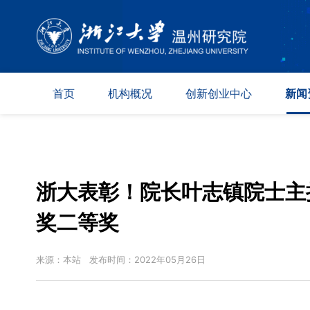
首页
机构概况
创新创业中心
新闻
院况简介
新材料
综合资
现任领导
数字技术
科创动
组织架构
生命健康
媒体报
浙大表彰！院长叶志镇院士主
学术委员会
奖二等奖
专家委员会
园区保障
来源：本站 发布时间：2022年05月26日
联系方式