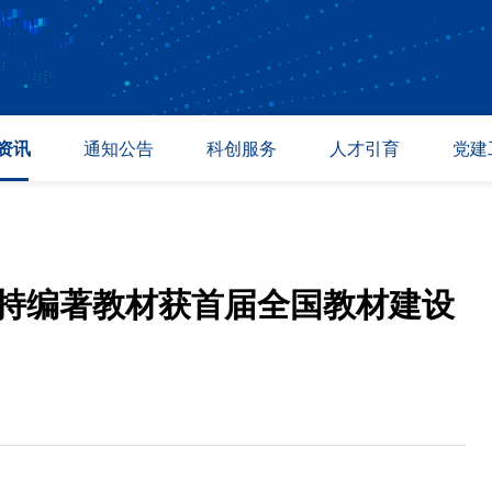
资讯
通知公告
科创服务
人才引育
党建
讯
通知公告
温商与校友
人才招聘
专题活
态
成果转化
温州众志科创
人才引进
政策法
道
采购信息
紫金港科创基地
教育培训
持编著教材获首届全国教材建设
产业孵化