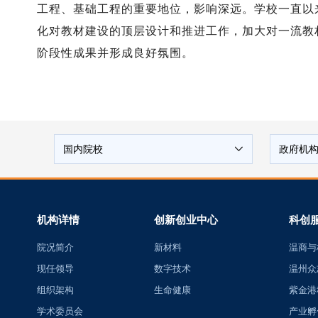
工程、基础工程的重要地位，影响深远。学校一直以
化对教材建设的顶层设计和推进工作，加大对一流教
阶段性成果并形成良好氛围。
国内院校
政府机
机构详情
创新创业中心
科创
院况简介
新材料
温商与
现任领导
数字技术
温州众
组织架构
生命健康
紫金港
学术委员会
产业孵